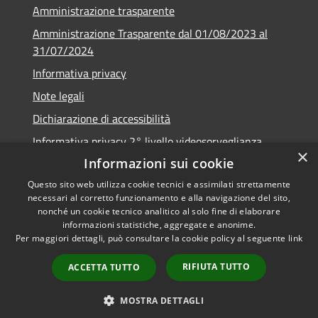
Amministrazione trasparente
Amministrazione Trasparente dal 01/08/2023 al
31/07/2024
Informativa privacy
Note legali
Dichiarazione di accessibilità
Informativa privacy 2° livello videosorveglianza
×
Informazioni sui cookie
Questo sito web utilizza cookie tecnici e assimilati strettamente
necessari al corretto funzionamento e alla navigazione del sito,
RSS
Copyright © 2026 • Comune di
nonché un cookie tecnico analitico al solo fine di elaborare
informazioni statistiche, aggregate e anonime.
Accessibilità
Urzulei • Powered by
Per maggiori dettagli, può consultare la cookie policy al seguente
link
Privacy
Municipium
Accesso
•
Cookie
redazione
RIFIUTA TUTTO
ACCETTA TUTTO
Mappa del sito
Numeri e servizi utili
MOSTRA DETTAGLI